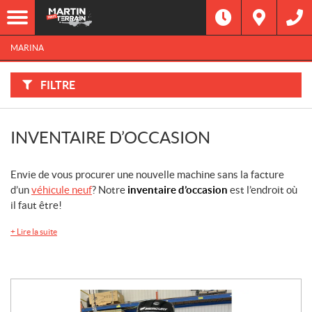
F
I
Filtre
L
Type
T
R
MARINA
E
R
Catégorie
P
A
FILTRE
R
:
Marque
INVENTAIRE D’OCCASION
Année
Prix
Envie de vous procurer une nouvelle machine sans la facture
d’un
véhicule neuf
? Notre
inventaire d’occasion
est l’endroit où
il faut être!
Inventaire
CHERCHER
+
Lire la suite