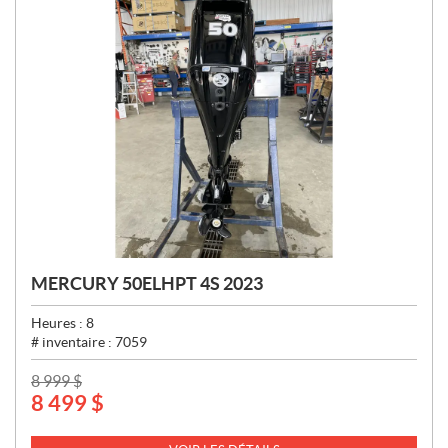
MERCURY 50ELHPT 4S 2023
Heures :
8
# inventaire :
7059
P
8 999
$
8 499
$
R
I
X