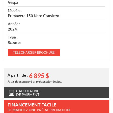
p
Vespa
é
Modèle :
c
Primavera 150 Nero Convinto
i
f
Année :
i
2024
c
Type :
a
Scooter
t
i
TÉLÉCHARGER
BROCHURE
o
n
s
6 895
$
À partir de :
Frais de transport et préparation inclus.
CALCULATRICE
DE PAIEMENT
FINANCEMENT FACILE
DEMANDEZ UNE PRÉ-APPROBATION