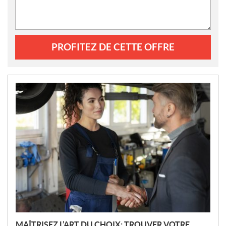
PROFITEZ DE CETTE OFFRE
N
O
U
V
E
L
L
E
S
MAÎTRISEZ L’ART DU CHOIX: TROUVER VOTRE