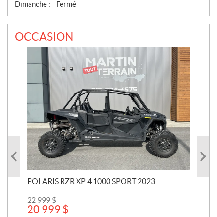
Dimanche :
Fermé
OCCASION
POLARIS RZR XP 4 1000 SPORT 2023
POL
22 999
$
441
20 999
$