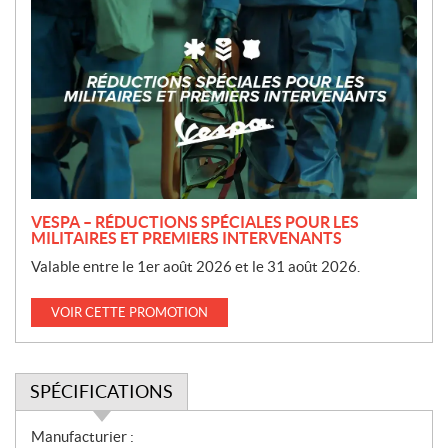
r
o
m
o
t
i
o
n
VESPA – RÉDUCTIONS SPÉCIALES POUR LES
MILITAIRES ET PREMIERS INTERVENANTS
Valable entre le 1er août 2026 et le 31 août 2026.
VOIR CETTE PROMOTION
SPÉCIFICATIONS
S
Manufacturier :