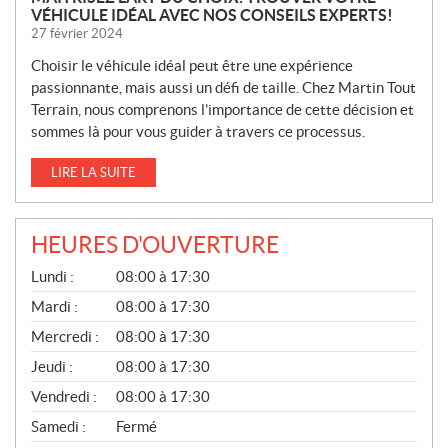
VÉHICULE IDÉAL AVEC NOS CONSEILS EXPERTS!
27 février 2024
Choisir le véhicule idéal peut être une expérience
passionnante, mais aussi un défi de taille. Chez Martin Tout
Terrain, nous comprenons l’importance de cette décision et
sommes là pour vous guider à travers ce processus.
LIRE LA SUITE
HEURES D'OUVERTURE
G
Lundi :
08:00 à 17:30
É
N
Mardi :
08:00 à 17:30
É
Mercredi :
08:00 à 17:30
R
A
Jeudi :
08:00 à 17:30
L
Vendredi :
08:00 à 17:30
Samedi :
Fermé