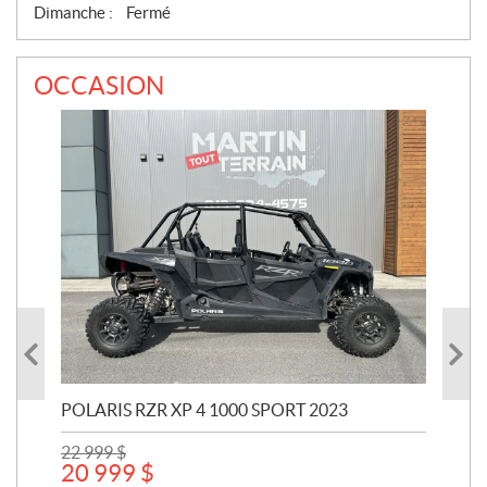
Dimanche :
Fermé
OCCASION
POLARIS RZR XP 4 1000 SPORT 2023
YAM
22 999
$
7 
20 999
$