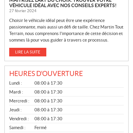
MAÎTRISEZ L’ART DU CHOIX: TROUVER VOTRE
VÉHICULE IDÉAL AVEC NOS CONSEILS EXPERTS!
27 février 2024
Choisir le véhicule idéal peut être une expérience
passionnante, mais aussi un défi de taille. Chez Martin Tout
Terrain, nous comprenons l’importance de cette décision et
sommes là pour vous guider à travers ce processus.
LIRE LA SUITE
HEURES D'OUVERTURE
G
Lundi :
08:00 à 17:30
É
N
Mardi :
08:00 à 17:30
É
Mercredi :
08:00 à 17:30
R
A
Jeudi :
08:00 à 17:30
L
Vendredi :
08:00 à 17:30
Samedi :
Fermé