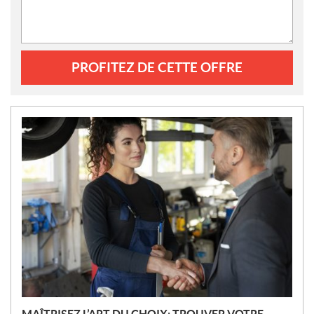
PROFITEZ DE CETTE OFFRE
N
O
U
V
E
L
L
E
S