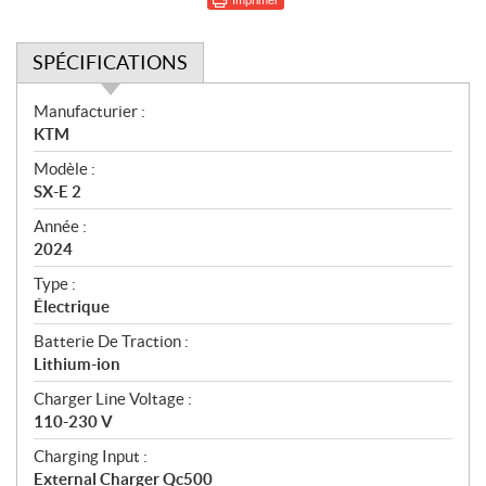
SPÉCIFICATIONS
S
Manufacturier :
p
KTM
é
Modèle :
c
SX-E 2
i
f
Année :
i
2024
c
Type :
a
Électrique
t
Batterie De Traction :
i
Lithium-ion
o
n
Charger Line Voltage :
s
110-230 V
Charging Input :
External Charger Qc500