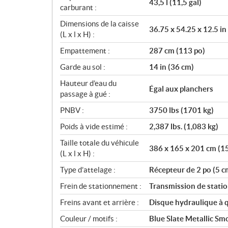
43,5 l (11,5 gal)
carburant :
Dimensions de la caisse
36.75 x 54.25 x 12.5 in
(L x l x H) :
Empattement :
287 cm (113 po)
Garde au sol :
14 in (36 cm)
Hauteur d’eau du
Égal aux planchers
passage à gué :
PNBV :
3750 lbs (1701 kg)
Poids à vide estimé :
2,387 lbs. (1,083 kg)
Taille totale du véhicule
386 x 165 x 201 cm (15
(L x l x H) :
Type d’attelage :
Récepteur de 2 po (5 c
Frein de stationnement :
Transmission de stat
Freins avant et arrière :
Disque hydraulique à q
Couleur / motifs :
Blue Slate Metallic Sm