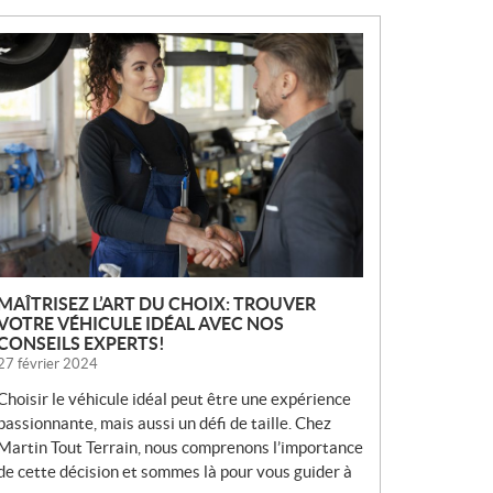
N
O
U
V
E
L
L
E
S
MAÎTRISEZ L’ART DU CHOIX: TROUVER
VOTRE VÉHICULE IDÉAL AVEC NOS
CONSEILS EXPERTS!
27 février 2024
Choisir le véhicule idéal peut être une expérience
passionnante, mais aussi un défi de taille. Chez
Martin Tout Terrain, nous comprenons l’importance
de cette décision et sommes là pour vous guider à