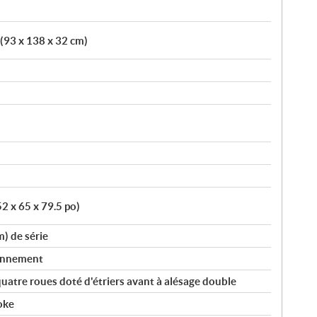
 (93 x 138 x 32 cm)
2 x 65 x 79.5 po)
m) de série
ionnement
uatre roues doté d'étriers avant à alésage double
oke