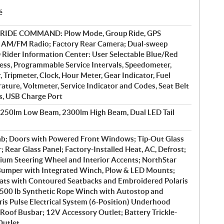
é
y RIDE COMMAND: Plow Mode, Group Ride, GPS
, AM/FM Radio; Factory Rear Camera; Dual-sweep
 Rider Information Center: User Selectable Blue/Red
ess, Programmable Service Intervals, Speedometer,
Tripmeter, Clock, Hour Meter, Gear Indicator, Fuel
ture, Voltmeter, Service Indicator and Codes, Seat Belt
s, USB Charge Port
1250lm Low Beam, 2300lm High Beam, Dual LED Tail
b; Doors with Powered Front Windows; Tip-Out Glass
 Rear Glass Panel; Factory-Installed Heat, AC, Defrost;
ium Steering Wheel and Interior Accents; NorthStar
 Bumper with Integrated Winch, Plow & LED Mounts;
ts with Contoured Seatbacks and Embroidered Polaris
4500 lb Synthetic Rope Winch with Autostop and
is Pulse Electrical System (6-Position) Underhood
Roof Busbar; 12V Accessory Outlet; Battery Trickle-
Outlet