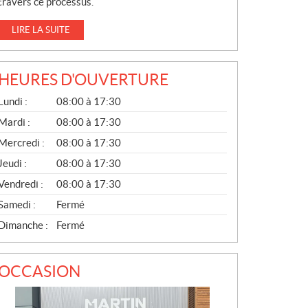
travers ce processus.
LIRE LA SUITE
HEURES D'OUVERTURE
G
Lundi :
08:00 à 17:30
É
N
Mardi :
08:00 à 17:30
É
Mercredi :
08:00 à 17:30
R
A
Jeudi :
08:00 à 17:30
L
Vendredi :
08:00 à 17:30
Samedi :
Fermé
Dimanche :
Fermé
OCCASION