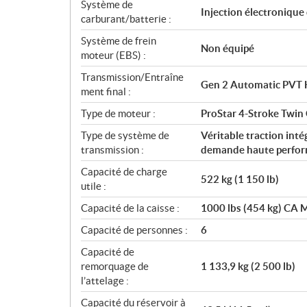
o
Système de
Injection électronique
n
carburant/batterie :
s
Système de frein
Non équipé
moteur (EBS) :
Transmission/Entraîne
Gen 2 Automatic PVT 
ment final :
Type de moteur :
ProStar 4-Stroke Twin
Type de système de
Véritable traction int
transmission :
demande haute perfo
Capacité de charge
522 kg (1 150 lb)
utile :
Capacité de la caisse :
1000 lbs (454 kg) CA M
Capacité de personnes :
6
Capacité de
remorquage de
1 133,9 kg (2 500 lb)
l’attelage :
Capacité du réservoir à