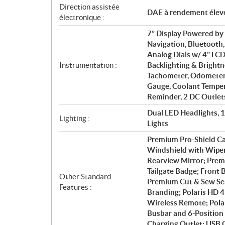
Direction assistée
DAE à rendement élev
électronique :
7” Display Powered b
Navigation, Bluetooth
Analog Dials w/ 4" LCD
Instrumentation :
Backlighting & Brightn
Tachometer, Odometer, 
Gauge, Coolant Tempera
Reminder, 2 DC Outlet
Dual LED Headlights, 
Lighting :
Lights
Premium Pro-Shield Ca
Windshield with Wiper;
Rearview Mirror; Prem
Tailgate Badge; Front
Other Standard
Premium Cut & Sew Sea
Features :
Branding; Polaris HD 
Wireless Remote; Polar
Busbar and 6-Position 
Charging Outlet; USB 