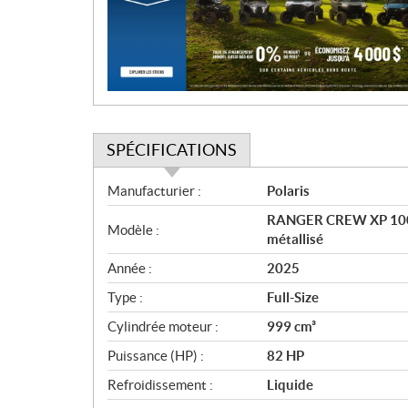
t
i
o
n
SPÉCIFICATIONS
S
Manufacturier :
Polaris
p
RANGER CREW XP 1000 
é
Modèle :
métallisé
c
i
Année :
2025
f
Type :
Full-Size
i
c
Cylindrée moteur :
999 cm³
a
Puissance (HP) :
82 HP
t
Refroidissement :
Liquide
i