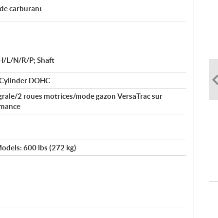
 de carburant
H/L/N/R/P; Shaft
 Cylinder DOHC
égrale/2 roues motrices/mode gazon VersaTrac sur
rmance
odels: 600 lbs (272 kg)