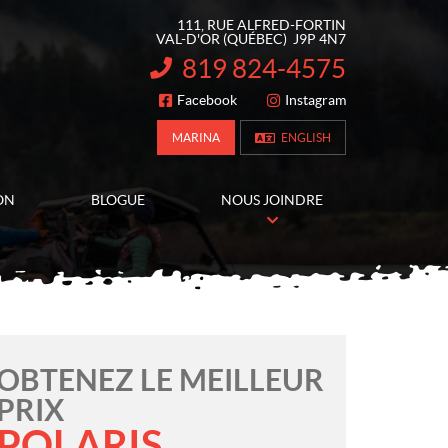
111, RUE ALFRED-FORTIN
VAL-D'OR
(QUÉBEC)
J9P 4N7
819 824-4575
INFORMATION :
Facebook
Instagram
SUIVEZ-NOUS
MARINA
ENGLISH
ON
BLOGUE
NOUS JOINDRE
OBTENEZ LE MEILLEUR
PRIX
POLARIS