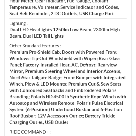
Hour Meter, Gear Indicator, Fuel Gauge, Coolant
Temperature, Voltmeter, Service Indicator and Codes,
Seat Belt Reminder, 2 DC Outlets, USB Charge Port
Lighting :
Dual LED Headlights 1250lm Low Beam, 2300lm High
Beam, Dual LED Tail Lights
Other Standard Features :
Premium Pro-Shield Cab; Doors with Powered Front
Windows; Tip-Out Windshield with Wiper; Rear Glass
Panel; Factory-Installed Heat, AC, Defrost; Rearview
Mirror; Premium Steering Wheel and Interior Accents;
NorthStar Tailgate Badge; Front Bumper with Integrated
Winch, Plow & LED Mounts; Premium Cut & Sew Seats
with Contoured Seatbacks and Embroidered Polaris
Branding; Polaris HD 4500 lb Synthetic Rope Winch with
Autostop and Wireless Remote; Polaris Pulse Electrical
System (6-Position) Underhood Busbar and 6-Position
Roof Busbar; 12V Accessory Outlet; Battery Trickle-
Charging Outlet; USB Outlet
RIDE COMMAND+ :