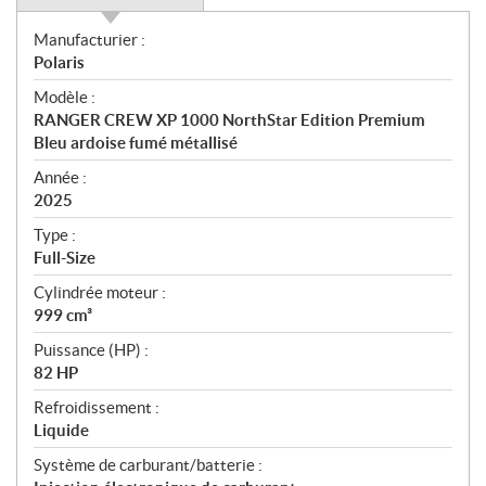
S
Manufacturier :
p
Polaris
é
Modèle :
c
RANGER CREW XP 1000 NorthStar Edition Premium
i
Bleu ardoise fumé métallisé
f
i
Année :
2025
c
a
Type :
t
Full-Size
i
Cylindrée moteur :
o
999 cm³
n
s
Puissance (HP) :
82 HP
Refroidissement :
Liquide
Système de carburant/batterie :