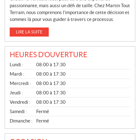
passionnante, mais aussi un défi de taille. Chez Martin Tout
Terrain, nous comprenons l’importance de cette décision et
sommes là pour vous guider à travers ce processus.
LIRE LA SUITE
HEURES D'OUVERTURE
G
Lundi :
08:00 à 17:30
É
N
Mardi :
08:00 à 17:30
É
Mercredi :
08:00 à 17:30
R
A
Jeudi :
08:00 à 17:30
L
Vendredi :
08:00 à 17:30
Samedi :
Fermé
Dimanche :
Fermé