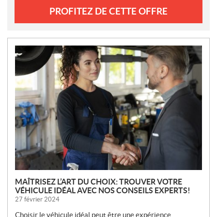
PROFITEZ DE CETTE OFFRE
N
O
U
V
E
L
L
E
S
MAÎTRISEZ L’ART DU CHOIX: TROUVER VOTRE
VÉHICULE IDÉAL AVEC NOS CONSEILS EXPERTS!
27 février 2024
Choisir le véhicule idéal peut être une expérience