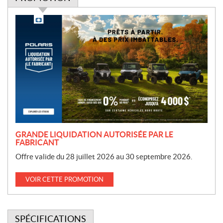
P
r
o
m
o
t
i
o
n
GRANDE LIQUIDATION AUTORISÉE PAR LE
FABRICANT
Offre valide du 28 juillet 2026 au 30 septembre 2026.
VOIR CETTE PROMOTION
SPÉCIFICATIONS