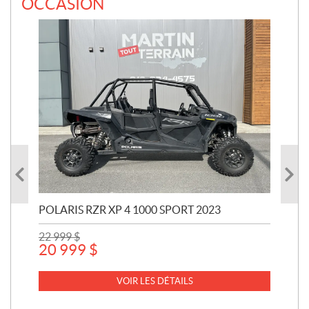
OCCASION
POLARIS RZR XP 4 1000 SPORT 2023
YAM
22 999
$
7 
20 999
$
VOIR LES DÉTAILS