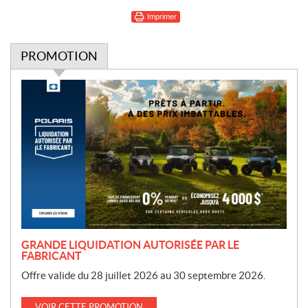
Imprimer
PROMOTION
P
r
o
m
o
t
i
o
n
GRANDE LIQUIDATION AUTORISÉE PAR LE
FABRICANT
Offre valide du 28 juillet 2026 au 30 septembre 2026.
VOIR CETTE PROMOTION