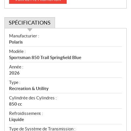
SPÉCIFICATIONS
S
Manufacturier :
p
Polaris
é
Modèle :
c
Sportsman 850 Trail Springfield Blue
i
f
Année :
i
2026
c
Type :
a
Recreation & Utility
t
Cylindrée des Cylindres :
i
850 cc
o
n
Refroidissement :
s
Liquide
Type de Système de Transmission :