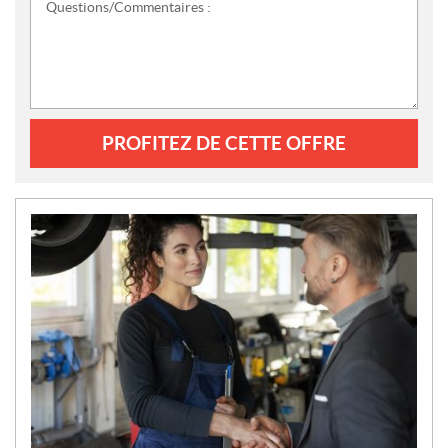
Questions/Commentaires :
PROFITEZ DE CETTE OFFRE
N
O
U
V
E
L
L
E
S