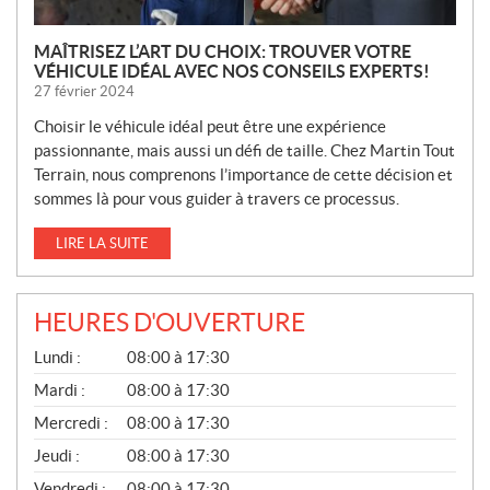
MAÎTRISEZ L’ART DU CHOIX: TROUVER VOTRE
VÉHICULE IDÉAL AVEC NOS CONSEILS EXPERTS!
27 février 2024
Choisir le véhicule idéal peut être une expérience
passionnante, mais aussi un défi de taille. Chez Martin Tout
Terrain, nous comprenons l’importance de cette décision et
sommes là pour vous guider à travers ce processus.
LIRE LA SUITE
HEURES D'OUVERTURE
G
Lundi :
08:00 à 17:30
É
N
Mardi :
08:00 à 17:30
É
Mercredi :
08:00 à 17:30
R
A
Jeudi :
08:00 à 17:30
L
Vendredi :
08:00 à 17:30