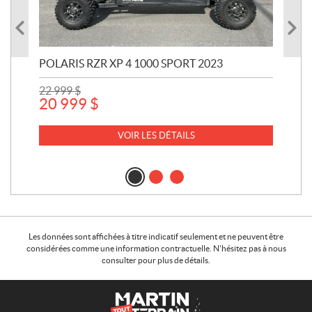
POLARIS RZR XP 4 1000 SPORT 2023
POL
22 999
$
441
20 999
$
14
VOIR LES DÉTAILS
Les données sont affichées à titre indicatif seulement et ne peuvent être
considérées comme une information contractuelle. N'hésitez pas à nous
consulter pour plus de détails.
C
M