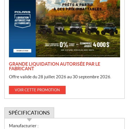
r
o
m
o
t
i
o
n
GRANDE LIQUIDATION AUTORISÉE PAR LE
FABRICANT
Offre valide du 28 juillet 2026 au 30 septembre 2026.
VOIR CETTE PROMOTION
SPÉCIFICATIONS
S
Manufacturier :