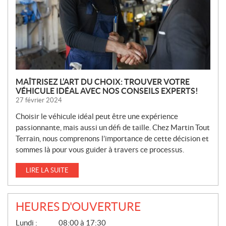
L
L
E
S
MAÎTRISEZ L’ART DU CHOIX: TROUVER VOTRE
VÉHICULE IDÉAL AVEC NOS CONSEILS EXPERTS!
27 février 2024
Choisir le véhicule idéal peut être une expérience
passionnante, mais aussi un défi de taille. Chez Martin Tout
Terrain, nous comprenons l’importance de cette décision et
sommes là pour vous guider à travers ce processus.
LIRE LA SUITE
HEURES D'OUVERTURE
G
Lundi :
08:00 à 17:30