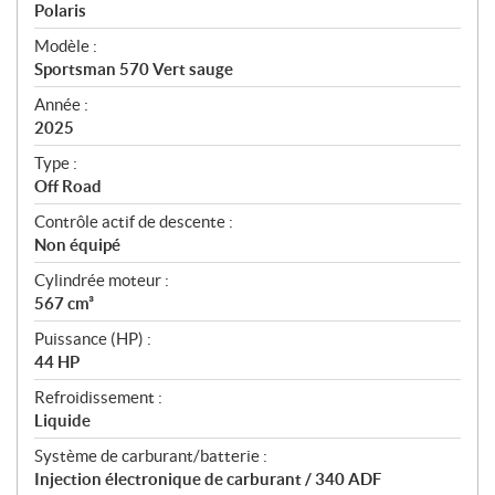
p
Polaris
é
Modèle :
c
Sportsman 570 Vert sauge
i
f
Année :
i
2025
c
Type :
a
Off Road
t
Contrôle actif de descente :
i
Non équipé
o
n
Cylindrée moteur :
s
567 cm³
Puissance (HP) :
44 HP
Refroidissement :
Liquide
Système de carburant/batterie :
Injection électronique de carburant / 340 ADF