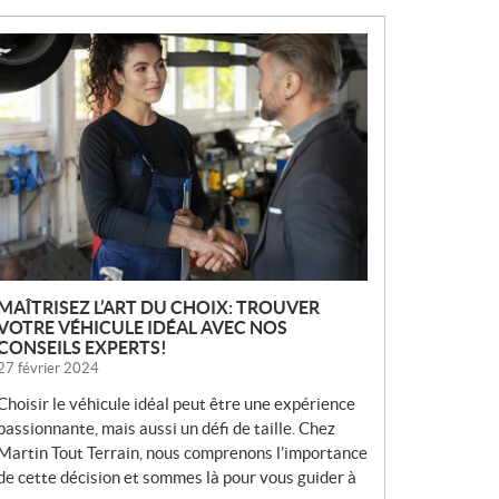
N
O
U
V
E
L
L
E
S
MAÎTRISEZ L’ART DU CHOIX: TROUVER
VOTRE VÉHICULE IDÉAL AVEC NOS
CONSEILS EXPERTS!
27 février 2024
Choisir le véhicule idéal peut être une expérience
passionnante, mais aussi un défi de taille. Chez
Martin Tout Terrain, nous comprenons l’importance
de cette décision et sommes là pour vous guider à