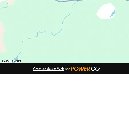
Création de site Web
par