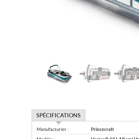
SPÉCIFICATIONS
S
Manufacturier :
Princecraft
p