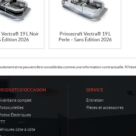
t Vectra® 19 L Noir
Princecraft Vectra® 19 L
s Édition 2026
Perle – Sans Édition 2026
f seulement et ne peuvent être considérées comme une information contractuelle. N'hésite
PRODUITS D'OCCASION
SERVICE
nventaire complet
Entretien
otocyclettes
Pièces et accessoires
otos Électriques
VTT
éhicules côte à côte