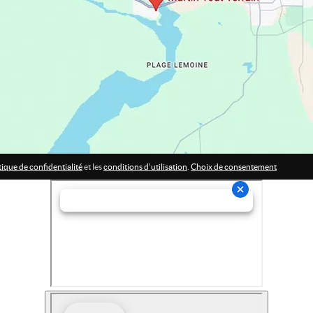
tique de confidentialité
et les
conditions d'utilisation
.
Choix de consentement