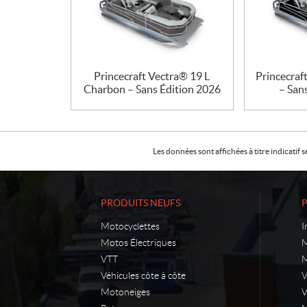
Princecraft Vectra® 19 L
Princecraf
Charbon – Sans Édition 2026
– San
Les données sont affichées à titre indicati
PRODUITS NEUFS
Motocyclettes
I
Motos Électriques
M
VTT
M
Véhicules côte à côte
Motoneiges
V