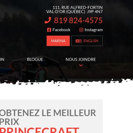
111, RUE ALFRED-FORTIN
VAL-D'OR
(QUÉBEC)
J9P 4N7
819 824-4575
INFORMATION :
Facebook
Instagram
SUIVEZ-NOUS
MARINA
ENGLISH
ON
BLOGUE
NOUS JOINDRE
OBTENEZ LE MEILLEUR
PRIX
PRINCECRAFT