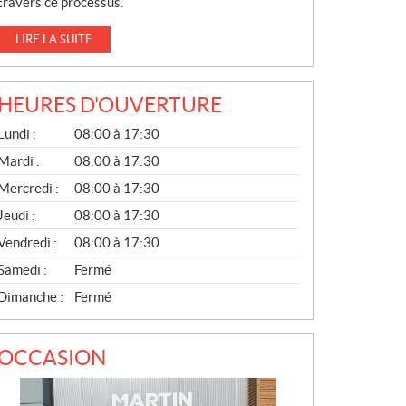
travers ce processus.
LIRE LA SUITE
HEURES D'OUVERTURE
G
Lundi :
08:00 à 17:30
É
N
Mardi :
08:00 à 17:30
É
Mercredi :
08:00 à 17:30
R
A
Jeudi :
08:00 à 17:30
L
Vendredi :
08:00 à 17:30
Samedi :
Fermé
Dimanche :
Fermé
OCCASION