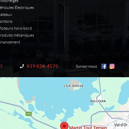
otoneiges
éhicules Électriques
ateaux
ontons
oteurs hors-bord
roduits mécaniques
inancement
819 824-4575
Information :
N7
Suivez-nous