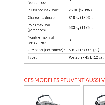
6
(personnes) :
Puissance maximale :
75 HP (56 kW)
Charge maximale :
818 kg (1803 lb)
Poids maximal
533 kg (1175 lb)
(personnes) :
Nombre maximal
8
(personnes) :
Optionnel (Permanent) :
≤ 102L (27 U.S. gal.)
Type :
Portable - 45 L (12 gal. 
CES MODÈLES PEUVENT AUSSI 