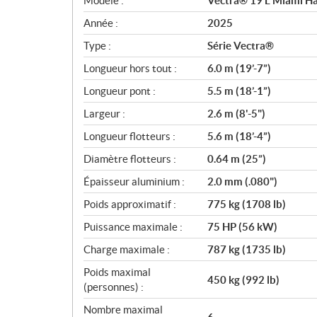
Modèle :
Vectra® 19 L Miami Ha
é
c
Année :
2025
i
Type :
Série Vectra®
f
i
Longueur hors tout :
6.0 m (19’-7”)
c
Longueur pont :
5.5 m (18’-1”)
a
Largeur :
2.6 m (8'-5")
t
i
Longueur flotteurs :
5.6 m (18’-4”)
o
Diamètre flotteurs :
0.64 m (25”)
n
s
Épaisseur aluminium :
2.0 mm (.080")
Poids approximatif :
775 kg (1708 lb)
Puissance maximale :
75 HP (56 kW)
Charge maximale :
787 kg (1735 lb)
Poids maximal
450 kg (992 lb)
(personnes) :
Nombre maximal