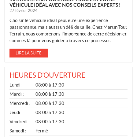
VÉHICULE IDÉAL AVEC NOS CONSEILS EXPERTS!
27 février 2024
Choisir le véhicule idéal peut être une expérience
passionnante, mais aussi un défi de taille. Chez Martin Tout
Terrain, nous comprenons l’importance de cette décision et
sommes là pour vous guider à travers ce processus.
LIRE LA SUITE
HEURES D'OUVERTURE
G
Lundi :
08:00 à 17:30
É
N
Mardi :
08:00 à 17:30
É
Mercredi :
08:00 à 17:30
R
A
Jeudi :
08:00 à 17:30
L
Vendredi :
08:00 à 17:30
Samedi :
Fermé