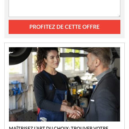
PROFITEZ DE CETTE OFFRE
N
O
U
V
E
L
L
E
S
MAÎTRISEZ L’ART DU CHOIX: TROUVER VOTRE