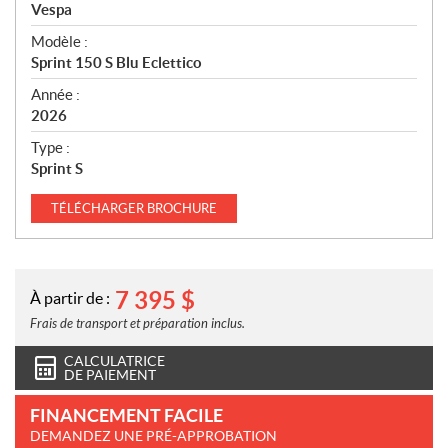
p
Vespa
é
Modèle :
c
Sprint 150 S Blu Eclettico
i
f
Année :
i
2026
c
Type :
a
Sprint S
t
i
TÉLÉCHARGER
BROCHURE
o
n
s
7 395
$
À partir de :
Frais de transport et préparation inclus.
CALCULATRICE
DE PAIEMENT
FINANCEMENT FACILE
DEMANDEZ UNE PRÉ-APPROBATION