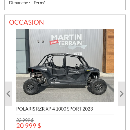
Dimanche :
Fermé
OCCASION
POLARIS RZR XP 4 1000 SPORT 2023
POL
22 999
$
441
20 999
$