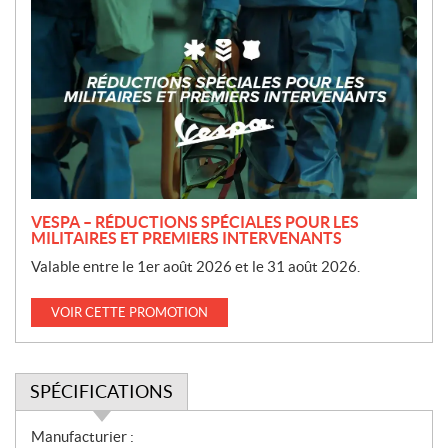
r
o
m
o
t
i
o
n
VESPA – RÉDUCTIONS SPÉCIALES POUR LES
MILITAIRES ET PREMIERS INTERVENANTS
Valable entre le 1er août 2026 et le 31 août 2026.
VOIR CETTE PROMOTION
SPÉCIFICATIONS
S
Manufacturier :