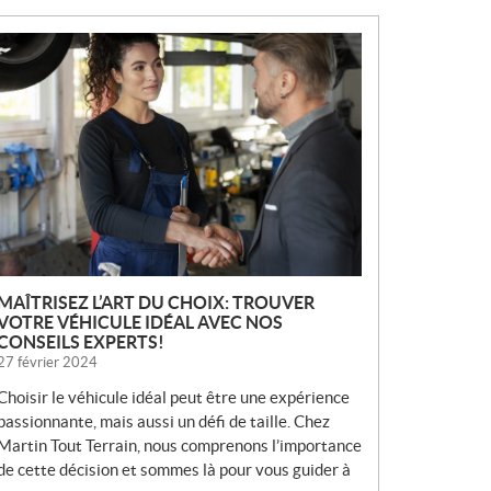
N
O
U
V
E
L
L
E
S
MAÎTRISEZ L’ART DU CHOIX: TROUVER
VOTRE VÉHICULE IDÉAL AVEC NOS
CONSEILS EXPERTS!
27 février 2024
Choisir le véhicule idéal peut être une expérience
passionnante, mais aussi un défi de taille. Chez
Martin Tout Terrain, nous comprenons l’importance
de cette décision et sommes là pour vous guider à