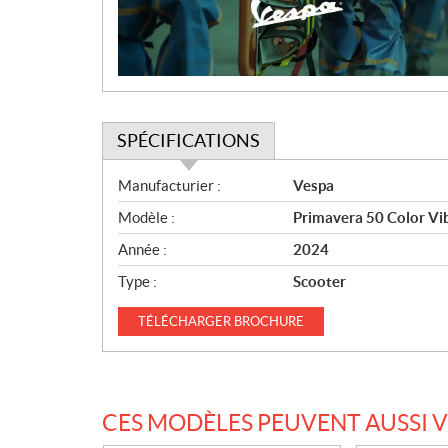
i
o
n
SPÉCIFICATIONS
S
Manufacturier :
Vespa
p
Modèle :
Primavera 50 Color Vi
é
c
Année :
2024
i
Type :
Scooter
f
i
TÉLÉCHARGER
BROCHURE
c
a
t
i
CES MODÈLES PEUVENT AUSSI 
o