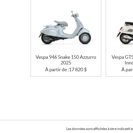
n
s
Vespa 946 Snake 150 Azzurro
Vespa GTS
2025
Inn
À partir de :
17 820
$
À part
Les données sont affichées à titre indicati