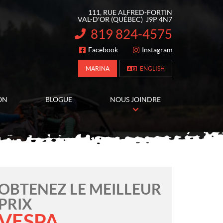
111, RUE ALFRED-FORTIN
VAL-D'OR
(QUÉBEC)
J9P 4N7
819 824-4575
INFORMATION :
Facebook
Instagram
SUIVEZ-NOUS
MARINA
ENGLISH
ON
BLOGUE
NOUS JOINDRE
OBTENEZ LE MEILLEUR
PRIX
VESPA