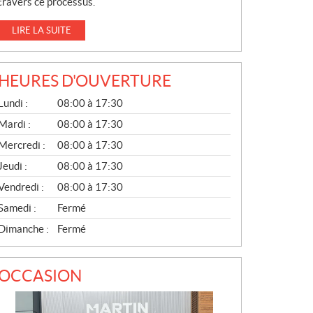
travers ce processus.
LIRE LA SUITE
HEURES D'OUVERTURE
G
Lundi :
08:00 à 17:30
É
N
Mardi :
08:00 à 17:30
É
Mercredi :
08:00 à 17:30
R
A
Jeudi :
08:00 à 17:30
L
Vendredi :
08:00 à 17:30
Samedi :
Fermé
Dimanche :
Fermé
OCCASION