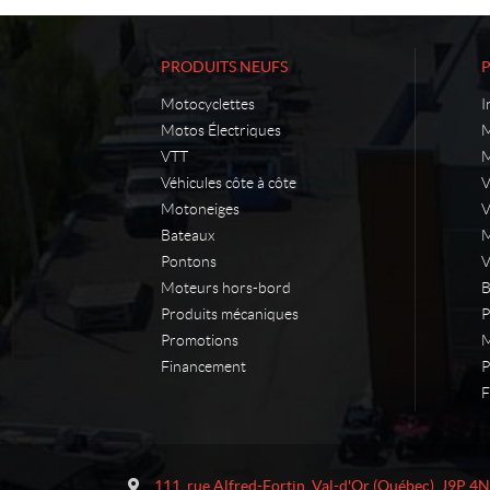
PRODUITS NEUFS
Motocyclettes
I
Motos Électriques
M
VTT
M
Véhicules côte à côte
Motoneiges
V
Bateaux
M
Pontons
V
Moteurs hors-bord
B
Produits mécaniques
P
Promotions
M
Financement
P
F
C
M
o
a
111, rue Alfred-Fortin
,
Val-d'Or
(Québec)
J9P 4