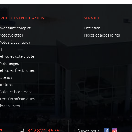
PRODUITS D'OCCASION
SERVICE
nventaire complet
Entretien
otocyclettes
Pièces et accessoires
otos Électriques
VTT
éhicules côte à côte
otoneiges
éhicules Électriques
ateaux
ontons
oteurs hors-bord
roduits mécaniques
inancement
819 824-4575
Information :
N7
Suivez-nous