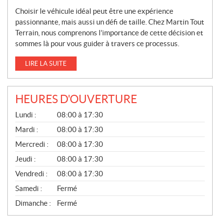
Choisir le véhicule idéal peut être une expérience
passionnante, mais aussi un défi de taille. Chez Martin Tout
Terrain, nous comprenons l’importance de cette décision et
sommes là pour vous guider à travers ce processus.
LIRE LA SUITE
HEURES D'OUVERTURE
G
Lundi :
08:00 à 17:30
É
N
Mardi :
08:00 à 17:30
É
Mercredi :
08:00 à 17:30
R
A
Jeudi :
08:00 à 17:30
L
Vendredi :
08:00 à 17:30
Samedi :
Fermé
Dimanche :
Fermé