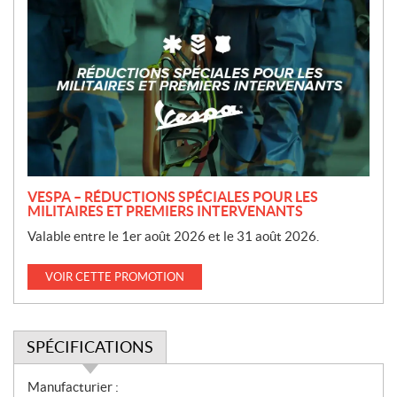
r
o
m
o
t
i
o
n
VESPA – RÉDUCTIONS SPÉCIALES POUR LES
MILITAIRES ET PREMIERS INTERVENANTS
Valable entre le 1er août 2026 et le 31 août 2026.
VOIR CETTE PROMOTION
SPÉCIFICATIONS
S
Manufacturier :