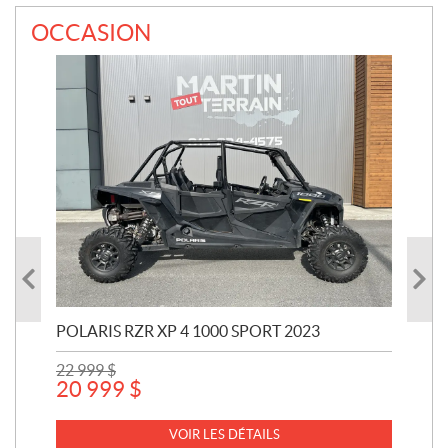
OCCASION
POLARIS RZR XP 4 1000 SPORT 2023
YAM
22 999
$
7 
20 999
$
VOIR LES DÉTAILS