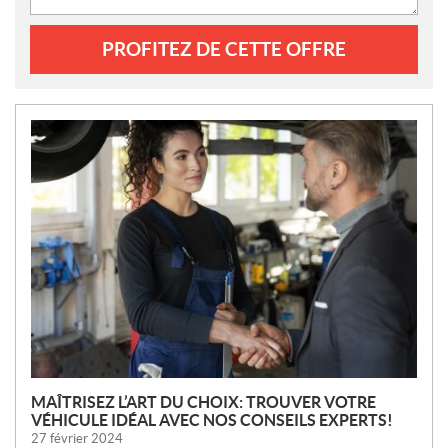
PROFITEZ DE CETTE OFFRE
N
O
U
V
E
L
L
E
S
MAÎTRISEZ L’ART DU CHOIX: TROUVER VOTRE
VÉHICULE IDÉAL AVEC NOS CONSEILS EXPERTS!
27 février 2024