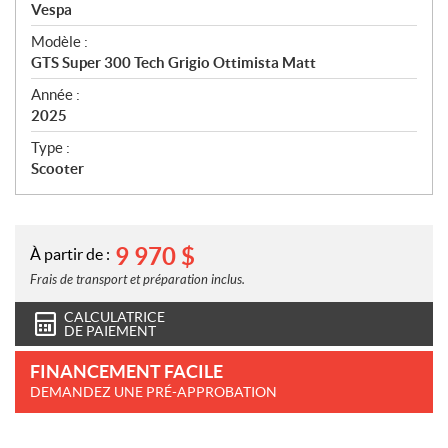
p
Vespa
é
Modèle :
c
GTS Super 300 Tech Grigio Ottimista Matt
i
f
Année :
i
2025
c
Type :
a
Scooter
t
i
o
n
9 970
$
À partir de :
s
Frais de transport et préparation inclus.
CALCULATRICE
DE PAIEMENT
FINANCEMENT FACILE
DEMANDEZ UNE PRÉ-APPROBATION