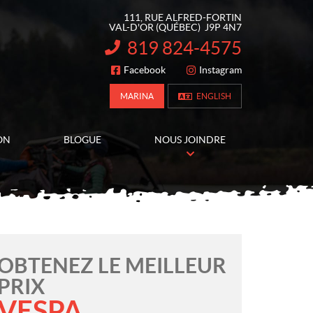
111, RUE ALFRED-FORTIN
VAL-D'OR
(QUÉBEC)
J9P 4N7
819 824-4575
INFORMATION :
Facebook
Instagram
SUIVEZ-NOUS
MARINA
ENGLISH
ON
BLOGUE
NOUS JOINDRE
OBTENEZ LE MEILLEUR
PRIX
VESPA