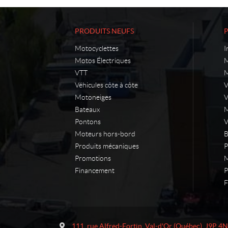
PRODUITS NEUFS
Motocyclettes
I
Motos Électriques
M
VTT
M
Véhicules côte à côte
Motoneiges
V
Bateaux
M
Pontons
V
Moteurs hors-bord
B
Produits mécaniques
P
Promotions
M
Financement
P
F
C
M
o
a
111, rue Alfred-Fortin
,
Val-d'Or
(Québec)
J9P 4