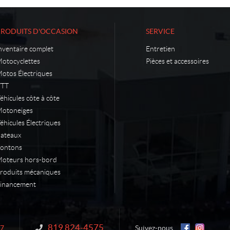
PRODUITS D'OCCASION
SERVICE
nventaire complet
Entretien
otocyclettes
Pièces et accessoires
otos Électriques
VTT
éhicules côte à côte
otoneiges
éhicules Électriques
ateaux
ontons
oteurs hors-bord
roduits mécaniques
inancement
819 824-4575
Information :
N7
Suivez-nous