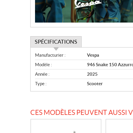
i
o
n
SPÉCIFICATIONS
S
Manufacturier :
Vespa
p
Modèle :
946 Snake 150 Azzurr
é
c
Année :
2025
i
Type :
Scooter
f
i
c
a
CES MODÈLES PEUVENT AUSSI 
t
i
o