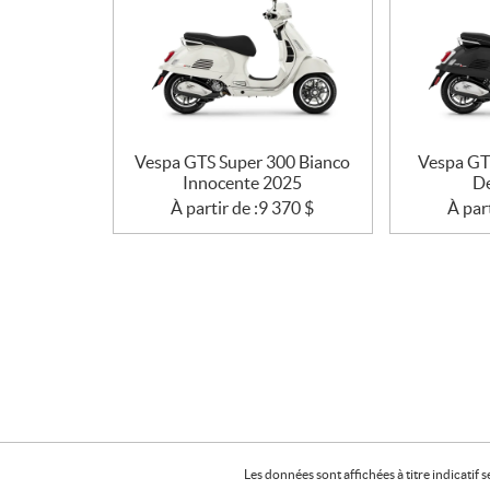
n
s
Vespa GTS Super 300 Bianco
Vespa GT
Innocente 2025
De
À partir de :
9 370
$
À part
Les données sont affichées à titre indicati