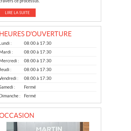
travers ce processus.
LIRE LA SUITE
HEURES D'OUVERTURE
G
Lundi :
08:00 à 17:30
É
N
Mardi :
08:00 à 17:30
É
Mercredi :
08:00 à 17:30
R
A
Jeudi :
08:00 à 17:30
L
Vendredi :
08:00 à 17:30
Samedi :
Fermé
Dimanche :
Fermé
OCCASION