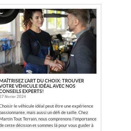
N
O
U
V
E
L
L
E
S
MAÎTRISEZ L’ART DU CHOIX: TROUVER
VOTRE VÉHICULE IDÉAL AVEC NOS
CONSEILS EXPERTS!
27 février 2024
Choisir le véhicule idéal peut être une expérience
passionnante, mais aussi un défi de taille. Chez
Martin Tout Terrain, nous comprenons l’importance
de cette décision et sommes là pour vous guider à