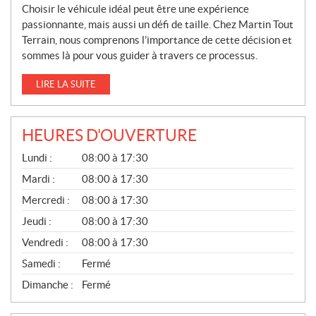
Choisir le véhicule idéal peut être une expérience
passionnante, mais aussi un défi de taille. Chez Martin Tout
Terrain, nous comprenons l’importance de cette décision et
sommes là pour vous guider à travers ce processus.
LIRE LA SUITE
HEURES D'OUVERTURE
G
Lundi :
08:00 à 17:30
É
N
Mardi :
08:00 à 17:30
É
Mercredi :
08:00 à 17:30
R
A
Jeudi :
08:00 à 17:30
L
Vendredi :
08:00 à 17:30
Samedi :
Fermé
Dimanche :
Fermé