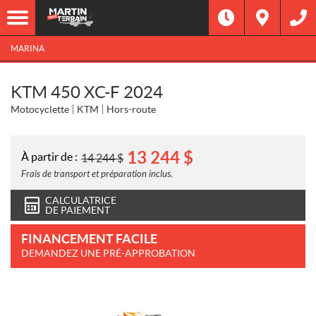
MARINA
KTM 450 XC-F 2024
Motocyclette
KTM
Hors-route
13 244
$
À partir de :
14 244
$
Frais de transport et préparation inclus.
CALCULATRICE
DE PAIEMENT
FINANCEMENT FACILE
DEMANDEZ UNE PRÉ-APPROBATION