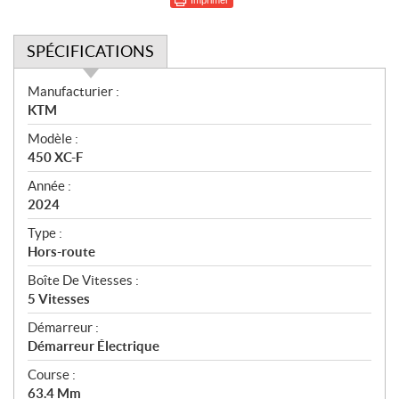
SPÉCIFICATIONS
S
Manufacturier :
p
KTM
é
Modèle :
c
450 XC-F
i
f
Année :
i
2024
c
Type :
a
Hors-route
t
Boîte De Vitesses :
i
5 Vitesses
o
n
Démarreur :
s
Démarreur Électrique
Course :
63.4 Mm