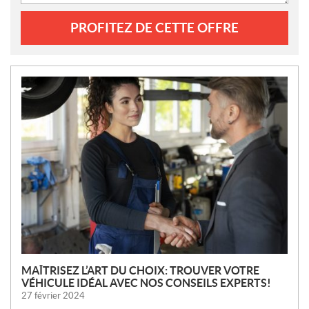
PROFITEZ DE CETTE OFFRE
N
O
U
V
E
L
L
E
S
MAÎTRISEZ L’ART DU CHOIX: TROUVER VOTRE
VÉHICULE IDÉAL AVEC NOS CONSEILS EXPERTS!
27 février 2024