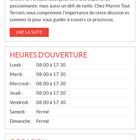
passionnante, mais aussi un défi de taille. Chez Martin Tout
Terrain, nous comprenons l’importance de cette décision et
sommes là pour vous guider à travers ce processus.
LIRE LA SUITE
HEURES D'OUVERTURE
G
Lundi :
08:00 à 17:30
É
N
Mardi :
08:00 à 17:30
É
Mercredi :
08:00 à 17:30
R
A
Jeudi :
08:00 à 17:30
L
Vendredi :
08:00 à 17:30
Samedi :
Fermé
Dimanche :
Fermé