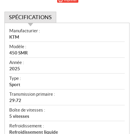
SPÉCIFICATIONS
S
Manufacturier :
p
KTM
é
Modèle :
c
450 SMR
i
f
Année :
i
2025
c
Type :
a
Sport
t
Transmission primaire :
i
29:72
o
n
Boîte de vitesses :
s
5 vitesses
Refroidissement :
Refroidissement liquide