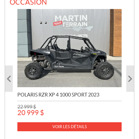
OCCASION
POLARIS RZR XP 4 1000 SPORT 2023
POL
22 999
$
441
20 999
$
14
VOIR LES DÉTAILS