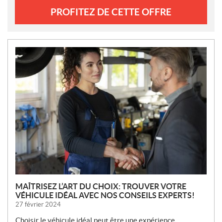
PROFITEZ DE CETTE OFFRE
N
O
U
V
E
L
L
E
S
MAÎTRISEZ L’ART DU CHOIX: TROUVER VOTRE
VÉHICULE IDÉAL AVEC NOS CONSEILS EXPERTS!
27 février 2024
Choisir le véhicule idéal peut être une expérience