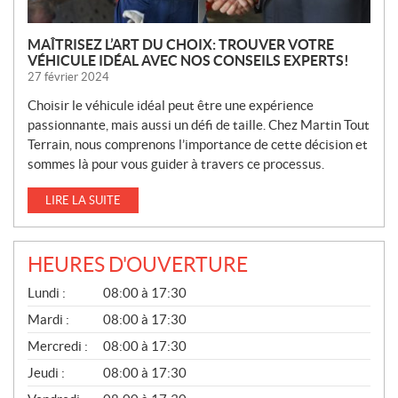
MAÎTRISEZ L’ART DU CHOIX: TROUVER VOTRE
VÉHICULE IDÉAL AVEC NOS CONSEILS EXPERTS!
27 février 2024
Choisir le véhicule idéal peut être une expérience
passionnante, mais aussi un défi de taille. Chez Martin Tout
Terrain, nous comprenons l’importance de cette décision et
sommes là pour vous guider à travers ce processus.
LIRE LA SUITE
HEURES D'OUVERTURE
G
Lundi :
08:00 à 17:30
É
N
Mardi :
08:00 à 17:30
É
Mercredi :
08:00 à 17:30
R
A
Jeudi :
08:00 à 17:30
L