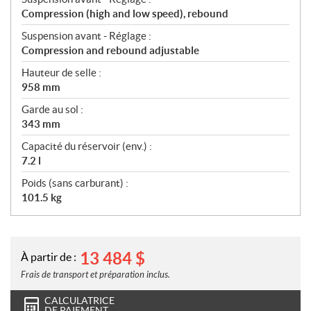
Compression (high and low speed), rebound
Suspension avant - Réglage :
Compression and rebound adjustable
Hauteur de selle :
958 mm
Garde au sol :
343 mm
Capacité du réservoir (env.) :
7.2 l
Poids (sans carburant) :
101.5 kg
13 484
$
À partir de :
Frais de transport et préparation inclus.
CALCULATRICE
DE PAIEMENT