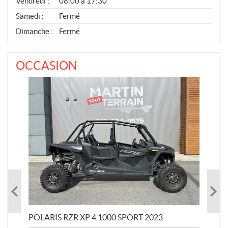
Vendredi :
08:00 à 17:30
Samedi :
Fermé
Dimanche :
Fermé
OCCASION
POLARIS RZR XP 4 1000 SPORT 2023
YAM