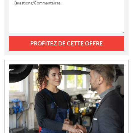
Questions/Commentaires :
PROFITEZ DE CETTE OFFRE
N
O
U
V
E
L
L
E
S