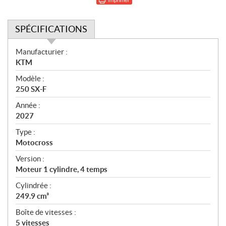
SPÉCIFICATIONS
S
Manufacturier :
p
KTM
é
Modèle :
c
250 SX-F
i
f
Année :
i
2027
c
Type :
a
Motocross
t
Version :
i
Moteur 1 cylindre, 4 temps
o
n
Cylindrée :
s
249.9 cm³
Boîte de vitesses :
5 vitesses