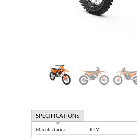
SPÉCIFICATIONS
S
Manufacturier :
KTM
p