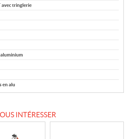
vec tringlerie
n aluminium
s en alu
VOUS INTÉRESSER