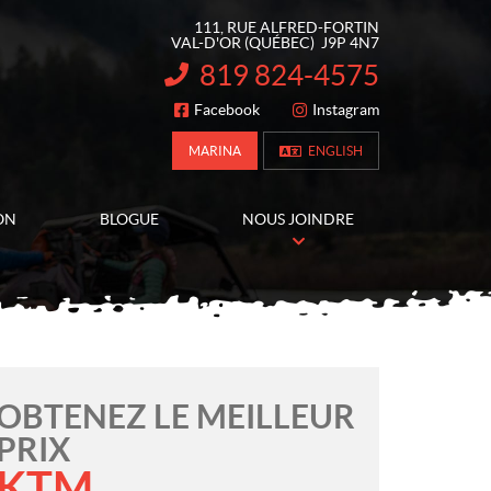
111, RUE ALFRED-FORTIN
VAL-D'OR
(QUÉBEC)
J9P 4N7
819 824-4575
INFORMATION :
Facebook
Instagram
SUIVEZ-NOUS
MARINA
ENGLISH
ON
BLOGUE
NOUS JOINDRE
OBTENEZ LE MEILLEUR
PRIX
KTM