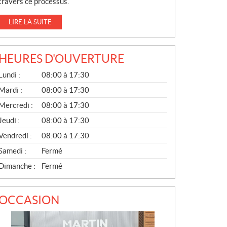
travers ce processus.
LIRE LA SUITE
HEURES D'OUVERTURE
G
Lundi :
08:00 à 17:30
É
N
Mardi :
08:00 à 17:30
É
Mercredi :
08:00 à 17:30
R
A
Jeudi :
08:00 à 17:30
L
Vendredi :
08:00 à 17:30
Samedi :
Fermé
Dimanche :
Fermé
OCCASION