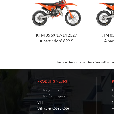
KTM 85 SX 17/14 2027
KTM 85
À partir de :
8 899
$
À part
Les données sont affichées à titre indicati
PRODUITS NEUFS
Motocyclettes
I
Motos Électriques
M
VTT
M
Véhicules côte à côte