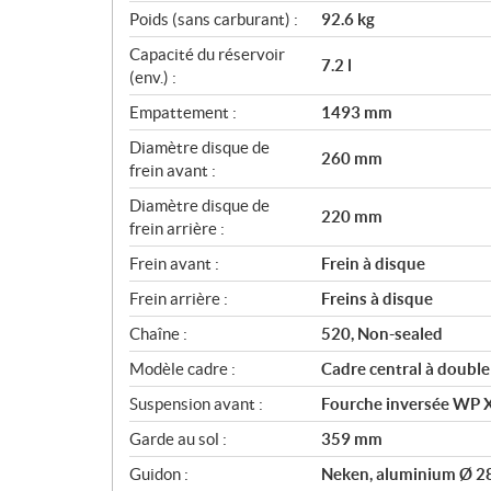
Poids (sans carburant) :
92.6 kg
Capacité du réservoir
7.2 l
(env.) :
Empattement :
1493 mm
Diamètre disque de
260 mm
frein avant :
Diamètre disque de
220 mm
frein arrière :
Frein avant :
Frein à disque
Frein arrière :
Freins à disque
Chaîne :
520, Non-sealed
Modèle cadre :
Cadre central à doubl
Suspension avant :
Fourche inversée WP 
Garde au sol :
359 mm
Guidon :
Neken, aluminium Ø 