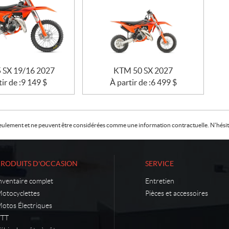
 SX 19/16 2027
KTM 50 SX 2027
ir de :
9 149
$
À partir de :
6 499
$
f seulement et ne peuvent être considérées comme une information contractuelle. N'hésite
PRODUITS D'OCCASION
SERVICE
nventaire complet
Entretien
otocyclettes
Pièces et accessoires
otos Électriques
VTT