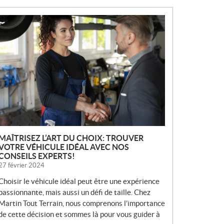
N
O
U
V
E
L
L
E
S
MAÎTRISEZ L’ART DU CHOIX: TROUVER
VOTRE VÉHICULE IDÉAL AVEC NOS
CONSEILS EXPERTS!
27 février 2024
Choisir le véhicule idéal peut être une expérience
passionnante, mais aussi un défi de taille. Chez
Martin Tout Terrain, nous comprenons l’importance
de cette décision et sommes là pour vous guider à