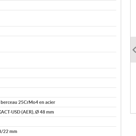
e berceau 25CrMo4 en acier
XACT-USD (AER), Ø 48 mm
28/22 mm