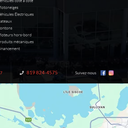
éhicules côte à côte
otoneiges
éhicules Électriques
ateaux
ontons
oteurs hors-bord
roduits mécaniques
inancement
819 824-4575
Information :
N7
Suivez-nous