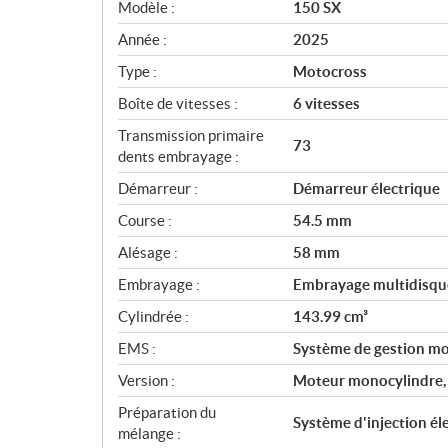
Modèle :
150 SX
é
c
Année :
2025
i
Type :
Motocross
f
i
Boîte de vitesses :
6 vitesses
c
Transmission primaire
73
a
dents embrayage :
t
Démarreur :
Démarreur électrique
i
o
Course :
54.5 mm
n
Alésage :
58 mm
s
Embrayage :
Embrayage multidisque
Cylindrée :
143.99 cm³
EMS :
Système de gestion mo
Version :
Moteur monocylindre,
Préparation du
Système d'injection él
mélange :