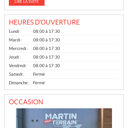
LIRE LA SUITE
HEURES D'OUVERTURE
G
Lundi :
08:00 à 17:30
É
N
Mardi :
08:00 à 17:30
É
Mercredi :
08:00 à 17:30
R
A
Jeudi :
08:00 à 17:30
L
Vendredi :
08:00 à 17:30
Samedi :
Fermé
Dimanche :
Fermé
OCCASION