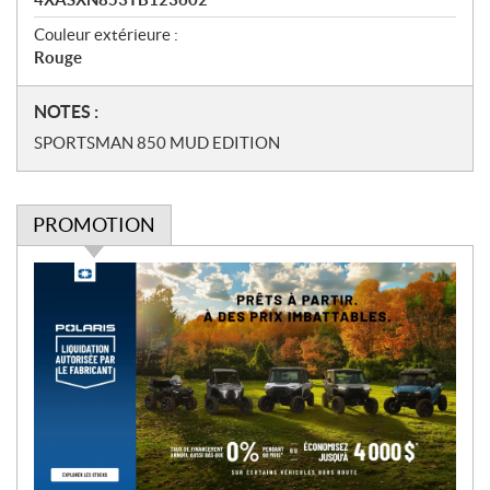
Couleur extérieure :
Rouge
N
NOTES :
o
SPORTSMAN 850 MUD EDITION
t
e
s
PROMOTION
P
r
o
m
o
t
i
o
n