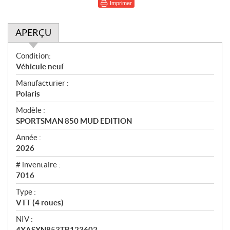
Imprimer
APERÇU
A
Condition:
p
Véhicule neuf
e
Manufacturier :
r
Polaris
ç
u
Modèle :
SPORTSMAN 850 MUD EDITION
Année :
2026
# inventaire :
7016
Type :
VTT (4 roues)
NIV :
4XASXN853TB123602