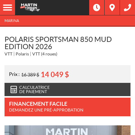
MARINA
POLARIS SPORTSMAN 850 MUD
EDITION 2026
VTT
Polaris
VTT (4 roues)
14 049
$
Prix :
16 389
$
CALCULATRICE
DE PAIEMENT
FINANCEMENT FACILE
DEMANDEZ UNE PRÉ-APPROBATION