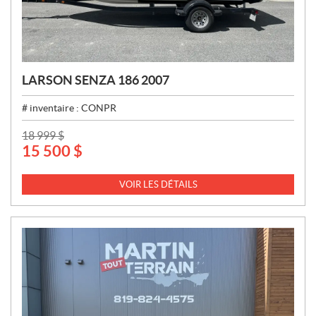
LARSON SENZA 186 2007
# inventaire :
CONPR
P
18 999
$
15 500
$
R
I
X
VOIR LES DÉTAILS
: