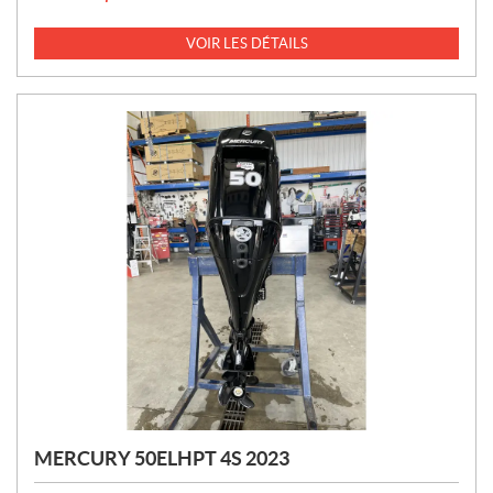
R
I
VOIR LES DÉTAILS
X
:
MERCURY 50ELHPT 4S 2023