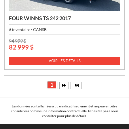
FOUR WINNS TS 242 2017
# inventaire :
CANSB
P
94 999
$
82 999
$
R
I
X
VOIR LES DÉTAILS
:
1
Les données sont affichées à titre indicatif seulement et ne peuvent être
considérées comme une information contractuelle. N'hésitez pas à nous
consulter pour plus de détails.