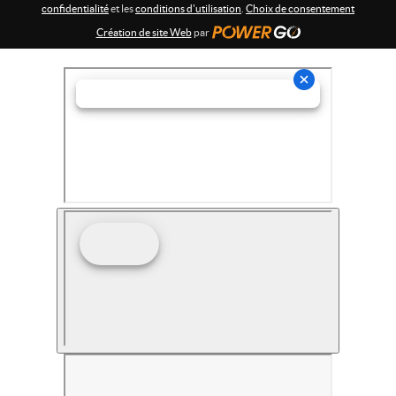
confidentialité
et les
conditions d'utilisation
.
Choix de consentement
Création de site Web
par