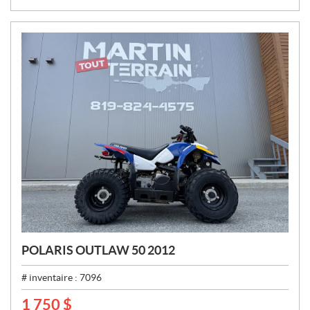
X
:
POLARIS OUTLAW 50 2012
# inventaire :
7096
1 750
$
P