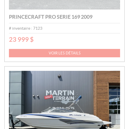
PRINCECRAFT PRO SERIE 169 2009
# inventaire :
7123
23 999
$
P
R
I
VOIR LES DÉTAILS
X
: