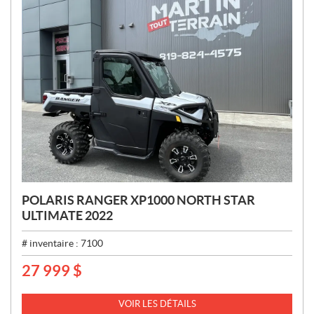
POLARIS RANGER XP1000 NORTH STAR
ULTIMATE 2022
# inventaire :
7100
27 999
$
P
R
I
VOIR LES DÉTAILS