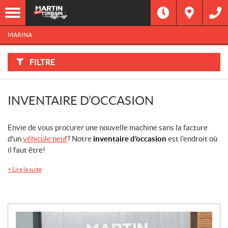
F
I
Filtre
L
Type
T
R
MARINA
E
R
Catégorie
P
A
FILTRE
R
:
Marque
INVENTAIRE D’OCCASION
Année
Prix
Envie de vous procurer une nouvelle machine sans la facture
d’un
véhicule neuf
? Notre
inventaire d’occasion
est l’endroit où
il faut être!
Inventaire
CHERCHER
+
Lire la suite