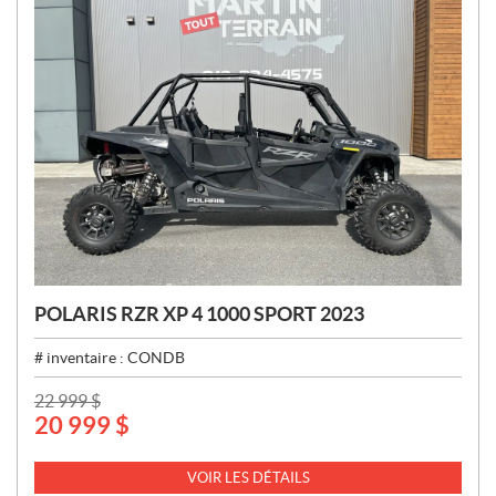
POLARIS RZR XP 4 1000 SPORT 2023
# inventaire :
CONDB
P
22 999
$
20 999
$
R
I
X
VOIR LES DÉTAILS