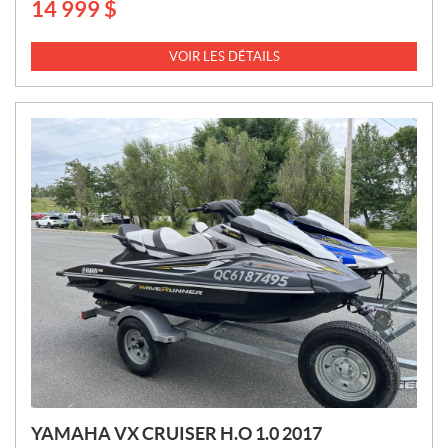
14 999
$
P
R
I
VOIR LES DÉTAILS
X
:
YAMAHA VX CRUISER H.O 1.0 2017