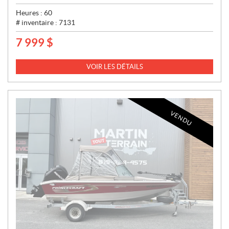
Heures :
60
# inventaire :
7131
7 999
$
P
R
I
VOIR LES DÉTAILS
X
:
VENDU