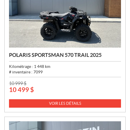
POLARIS SPORTSMAN 570 TRAIL 2025
Kilométrage :
1 448
km
# inventaire :
7099
P
10 999
$
10 499
$
R
I
X
VOIR LES DÉTAILS
: